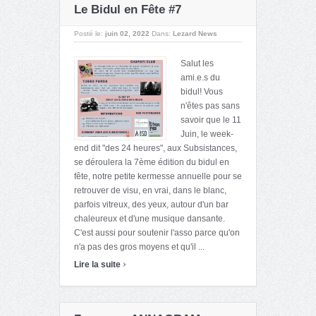
Le Bidul en Fête #7
Posté le:
juin 02, 2022
Dans:
Lezard News
Salut les
ami.e.s du
bidul! Vous
n'êtes pas sans
savoir que le 11
Juin, le week-
end dit "des 24 heures", aux Subsistances,
se déroulera la 7ème édition du bidul en
fête, notre petite kermesse annuelle pour se
retrouver de visu, en vrai, dans le blanc,
parfois vitreux, des yeux, autour d'un bar
chaleureux et d'une musique dansante.
C'est aussi pour soutenir l'asso parce qu'on
n'a pas des gros moyens et qu'il ...
›
Lire la suite