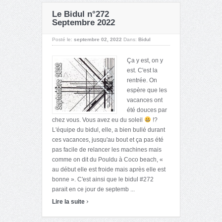
Le Bidul n°272
Septembre 2022
Posté le:
septembre 02, 2022
Dans:
Bidul
Ça y est, on y
est. C'est la
rentrée. On
espère que les
vacances ont
été douces par
chez vous. Vous avez eu du soleil
!?
L'équipe du bidul, elle, a bien bullé durant
ces vacances, jusqu'au bout et ça pas été
pas facile de relancer les machines mais
comme on dit du Pouldu à Coco beach, «
au début elle est froide mais après elle est
bonne ». C'est ainsi que le bidul #272
parait en ce jour de septemb ...
›
Lire la suite