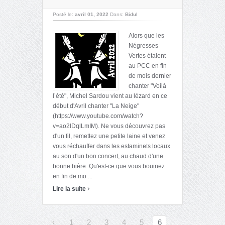
Posté le:
avril 01, 2022
Dans:
Bidul
Alors que les
Négresses
Vertes étaient
au PCC en fin
de mois dernier
chanter "Voilà
l’été", Michel Sardou vient au lézard en ce
début d'Avril chanter "La Neige"
(https://www.youtube.com/watch?
v=ao2IDqlLmIM). Ne vous découvrez pas
d'un fil, remettez une petite laine et venez
vous réchauffer dans les estaminets locaux
au son d'un bon concert, au chaud d'une
bonne bière. Qu'est-ce que vous bouinez
en fin de mo ...
›
Lire la suite
‹
1
2
3
4
5
6