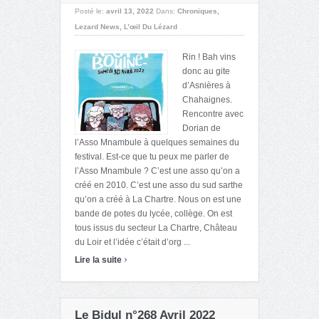
Posté le:
avril 13, 2022
Dans:
Chroniques
,
Lezard News
,
L’œil Du Lézard
Rin ! Bah vins
donc au gite
d’Asnières à
Chahaignes.
Rencontre avec
Dorian de
l’Asso Mnambule à quelques semaines du
festival. Est-ce que tu peux me parler de
l’Asso Mnambule ? C’est une asso qu’on a
créé en 2010. C’est une asso du sud sarthe
qu’on a créé à La Chartre. Nous on est une
bande de potes du lycée, collège. On est
tous issus du secteur La Chartre, Château
du Loir et l’idée c’était d’org ...
›
Lire la suite
Le Bidul n°268 Avril 2022