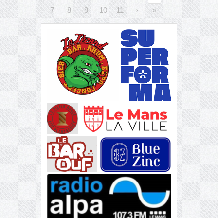
7
8
9
10
11
›
»