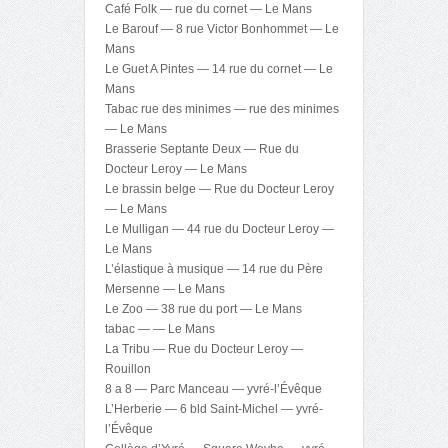
Café Folk — rue du cornet — Le Mans
Le Barouf — 8 rue Victor Bonhommet — Le
Mans
Le Guet A Pintes — 14 rue du cornet — Le
Mans
Tabac rue des minimes — rue des minimes
— Le Mans
Brasserie Septante Deux — Rue du
Docteur Leroy — Le Mans
Le brassin belge — Rue du Docteur Leroy
— Le Mans
Le Mulligan — 44 rue du Docteur Leroy —
Le Mans
L’élastique à musique — 14 rue du Père
Mersenne — Le Mans
Le Zoo — 38 rue du port — Le Mans
tabac — — Le Mans
La Tribu — Rue du Docteur Leroy —
Rouillon
8 a 8 — Parc Manceau — yvré-l’Évêque
L’Herberie — 6 bld Saint-Michel — yvré-
l’Évêque