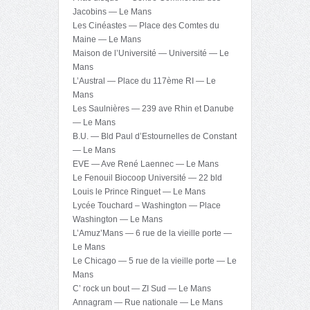
Jacobins — Le Mans
Les Cinéastes — Place des Comtes du
Maine — Le Mans
Maison de l’Université — Université — Le
Mans
L’Austral — Place du 117ème RI — Le
Mans
Les Saulnières — 239 ave Rhin et Danube
— Le Mans
B.U. — Bld Paul d’Estournelles de Constant
— Le Mans
EVE — Ave René Laennec — Le Mans
Le Fenouil Biocoop Université — 22 bld
Louis le Prince Ringuet — Le Mans
Lycée Touchard – Washington — Place
Washington — Le Mans
L’Amuz’Mans — 6 rue de la vieille porte —
Le Mans
Le Chicago — 5 rue de la vieille porte — Le
Mans
C’ rock un bout — ZI Sud — Le Mans
Annagram — Rue nationale — Le Mans