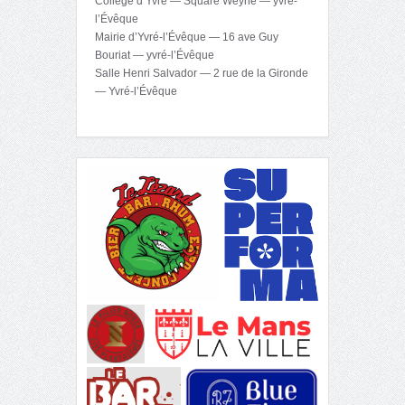
Collège d’Yvré — Square Weyhe — yvré-
l’Évêque
Mairie d’Yvré-l’Évêque — 16 ave Guy
Bouriat — yvré-l’Évêque
Salle Henri Salvador — 2 rue de la Gironde
— Yvré-l’Évêque