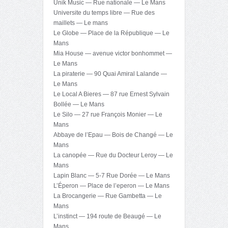
Unik Music — Rue nationale — Le Mans
Universite du temps libre — Rue des
maillets — Le mans
Le Globe — Place de la République — Le
Mans
Mia House — avenue victor bonhommet —
Le Mans
La piraterie — 90 Quai Amiral Lalande —
Le Mans
Le Local A Bieres — 87 rue Ernest Sylvain
Bollée — Le Mans
Le Silo — 27 rue François Monier — Le
Mans
Abbaye de l’Epau — Bois de Changé — Le
Mans
La canopée — Rue du Docteur Leroy — Le
Mans
Lapin Blanc — 5-7 Rue Dorée — Le Mans
L’Éperon — Place de l’eperon — Le Mans
La Brocangerie — Rue Gambetta — Le
Mans
L’instinct — 194 route de Beaugé — Le
Mans