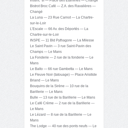
Instinc ‘tif — Place des Etamines — Changé
Bistrot Broc Café — Z.A. des Ravalières —
Changé
La Luna — 23 Rue Carnot — La Chartre-
sur-le-Loir
L’Escale — 66 Av. des Déportés — La
Chartre-sur-le-Loir
INSPE — 11 Bld Pythagore — La Milesse
Le Saint Pavin — 3 rue Saint-Pavin des
Champs — Le Mans
La Fonderie — 2 rue de la fonderie — Le
Mans
Le Balto — 66 rue Gambetta — Le Mans
Le Fleuve Noir (tatouage) — Place Arisitide
Briand — Le Mans
Bouquins de la Sirène — 10 rue de la
Barillerie — Le Mans
Bulle — 13 rue de la Barillerie — Le Mans
Le Café Crème — 2 rue de la Barillerie —
Le Mans
Le Lézard — 8 rue de la Barillerie — Le
Mans
The Lodge — 40 rue des ponts neufs — Le