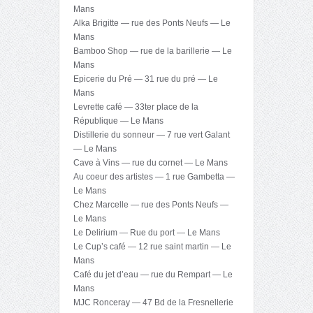
Mans
Alka Brigitte — rue des Ponts Neufs — Le
Mans
Bamboo Shop — rue de la barillerie — Le
Mans
Epicerie du Pré — 31 rue du pré — Le
Mans
Levrette café — 33ter place de la
République — Le Mans
Distillerie du sonneur — 7 rue vert Galant
— Le Mans
Cave à Vins — rue du cornet — Le Mans
Au coeur des artistes — 1 rue Gambetta —
Le Mans
Chez Marcelle — rue des Ponts Neufs —
Le Mans
Le Delirium — Rue du port — Le Mans
Le Cup’s café — 12 rue saint martin — Le
Mans
Café du jet d’eau — rue du Rempart — Le
Mans
MJC Ronceray — 47 Bd de la Fresnellerie