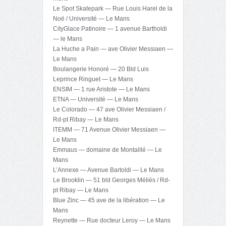
Le Spot Skatepark — Rue Louis Harel de la
Noë / Université — Le Mans
CityGlace Patinoire — 1 avenue Bartholdi
— le Mans
La Huche a Pain — ave Olivier Messiaen —
Le Mans
Boulangerie Honoré — 20 Bld Luis
Leprince Ringuet — Le Mans
ENSIM — 1 rue Aristote — Le Mans
ETNA — Université — Le Mans
Le Colorado — 47 ave Olivier Messiaen /
Rd-pt Ribay — Le Mans
ITEMM — 71 Avenue Olivier Messiaen —
Le Mans
Emmaus — domaine de Montaillé — Le
Mans
L’Annexe — Avenue Bartoldi — Le Mans
Le Brooklin — 51 bld Georges Méliès / Rd-
pt Ribay — Le Mans
Blue Zinc — 45 ave de la libération — Le
Mans
Reynette — Rue docteur Leroy — Le Mans