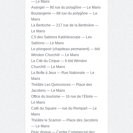
— Le Mans
Avangel — 80 rue du polygône — Le Mans
Boulangerie — 88 rue du polygône — Le
Mans
La Bertoche — 217 rue de la Bertinière —
Le Mans
CS des Sablons Kaléidoscope — Les
Sablons — Le Mans
Le plongeoir (chapiteau permanent) — bld
Winston Churchill — Le Mans
La Cité du Cirque — 6 bld Winston
Churchill — Le Mans
La Boîte à Jeux — Rue Nationale — Le
Mans
Théâtre Les Quinconces — Place des
Jacobins — Le Mans
Office du tourisme — 16 rue de l’Étoile —
Le Mans
Café du Square — rue du Rempart — Le
Mans
Théâtre le Scarron — Place des Jacobins
— Le Mans
Fnac disque — Centre Commercial des