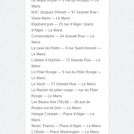
Le Mojito Royal — 3 rue du rempart — Le
Mans
MJC Jacques Prévert — 97 Grande Rue /
Vieux Mans — Le Mans
Elephant pub — 25 rue d’Alger / place
d’Alger — Le Mans
Conservatoire — 54 Grande Rue — Le
Mans
La cave de Pedro — 6 rue Saint-Honoré —
Le Mans
L’atelier d’Orphée — 72 Grande Rue — Le
Mans
Le Pilier Rouge — 5 rue du Pilier Rouge —
Le Mans
Le Vaud’ — 57 Grande Rue — Le Mans
La Maison du pilier rouge — rue du Pilier
Rouge — Le Mans
Les Beaux-Arts (TALM) — 28 ave de
Rostov-sur-le-Don — Le Mans
Hangar Créalab — Place d’Alger — Le
Mans
Music’ France — Place d’Alger — Le Mans
L’Olivier — Place Washington — Le Mans