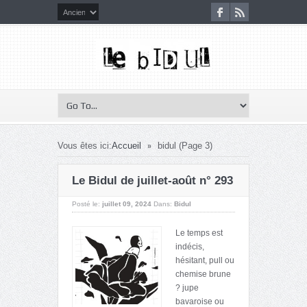
»
Vous êtes ici:
Accueil
bidul
(Page 3)
Le Bidul de juillet-août n° 293
Posté le:
juillet 09, 2024
Dans:
Bidul
Le temps est
indécis,
hésitant, pull ou
chemise brune
? jupe
bavaroise ou