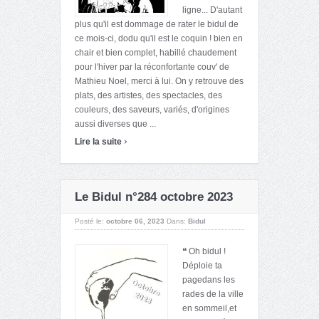
ligne... D'autant
plus qu'il est dommage de rater le bidul de
ce mois-ci, dodu qu'il est le coquin ! bien en
chair et bien complet, habillé chaudement
pour l'hiver par la réconfortante couv' de
Mathieu Noel, merci à lui. On y retrouve des
plats, des artistes, des spectacles, des
couleurs, des saveurs, variés, d'origines
aussi diverses que ...
›
Lire la suite
Le Bidul n°284 octobre 2023
Posté le:
octobre 06, 2023
Dans:
Bidul
❝ Oh bidul !
Déploie ta
pagedans les
rades de la ville
en sommeil,et