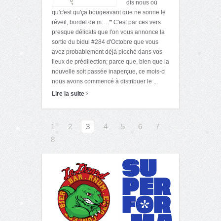
dis nous où
qu'c'est qu'ça bougeavant que ne sonne le
réveil, bordel de m….❞ C'est par ces vers
presque délicats que l'on vous annonce la
sortie du bidul #284 d'Octobre que vous
avez probablement déjà pioché dans vos
lieux de prédilection; parce que, bien que la
nouvelle soit passée inaperçue, ce mois-ci
nous avons commencé à distribuer le ...
›
Lire la suite
1
2
3
4
5
6
7
8