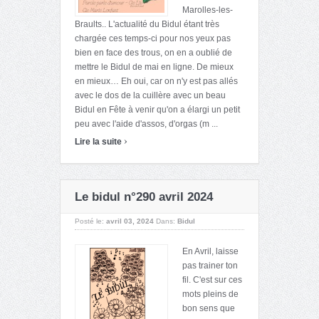
Marolles-les-
Braults.. L'actualité du Bidul étant très
chargée ces temps-ci pour nos yeux pas
bien en face des trous, on en a oublié de
mettre le Bidul de mai en ligne. De mieux
en mieux… Eh oui, car on n'y est pas allés
avec le dos de la cuillère avec un beau
Bidul en Fête à venir qu'on a élargi un petit
peu avec l'aide d'assos, d'orgas (m ...
›
Lire la suite
Le bidul n°290 avril 2024
Posté le:
avril 03, 2024
Dans:
Bidul
En Avril, laisse
pas trainer ton
fil. C'est sur ces
mots pleins de
bon sens que