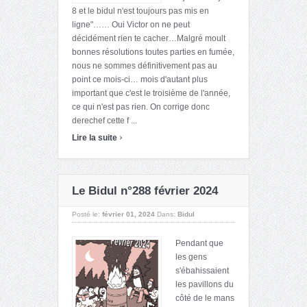
8 et le bidul n'est toujours pas mis en
ligne"…… Oui Victor on ne peut
décidément rien te cacher…Malgré moult
bonnes résolutions toutes parties en fumée,
nous ne sommes définitivement pas au
point ce mois-ci… mois d'autant plus
important que c'est le troisième de l'année,
ce qui n'est pas rien. On corrige donc
derechef cette f ...
›
Lire la suite
Le Bidul n°288 février 2024
Posté le:
février 01, 2024
Dans:
Bidul
Pendant que
les gens
s'ébahissaient
les pavillons du
côté de le mans