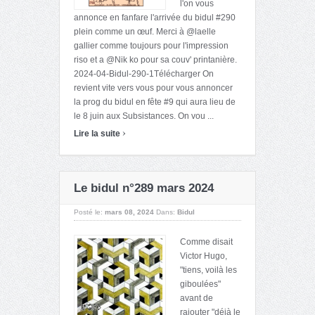
l'on vous
annonce en fanfare l'arrivée du bidul #290
plein comme un œuf. Merci à @laelle
gallier comme toujours pour l'impression
riso et a @Nik ko pour sa couv' printanière.
2024-04-Bidul-290-1Télécharger On
revient vite vers vous pour vous annoncer
la prog du bidul en fête #9 qui aura lieu de
le 8 juin aux Subsistances. On vou ...
›
Lire la suite
Le bidul n°289 mars 2024
Posté le:
mars 08, 2024
Dans:
Bidul
Comme disait
Victor Hugo,
"tiens, voilà les
giboulées"
avant de
rajouter "déjà le