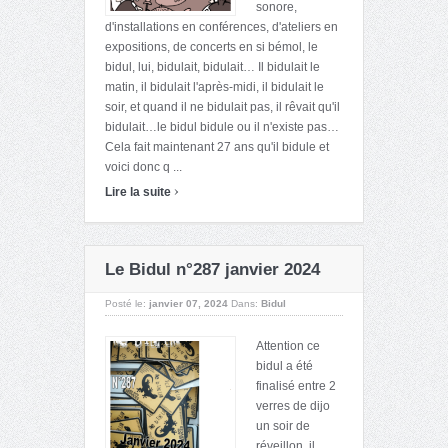
sonore,
d'installations en conférences, d'ateliers en
expositions, de concerts en si bémol, le
bidul, lui, bidulait, bidulait… Il bidulait le
matin, il bidulait l'après-midi, il bidulait le
soir, et quand il ne bidulait pas, il rêvait qu'il
bidulait…le bidul bidule ou il n'existe pas…
Cela fait maintenant 27 ans qu'il bidule et
voici donc q ...
›
Lire la suite
Le Bidul n°287 janvier 2024
Posté le:
janvier 07, 2024
Dans:
Bidul
Attention ce
bidul a été
finalisé entre 2
verres de dijo
un soir de
réveillon, il