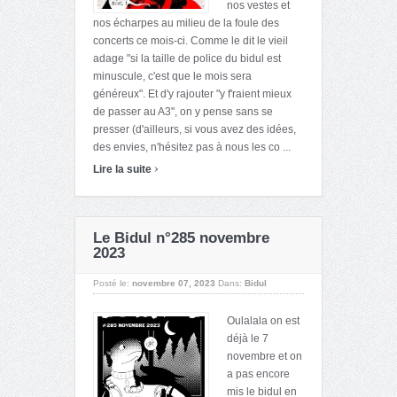
nos vestes et
nos écharpes au milieu de la foule des
concerts ce mois-ci. Comme le dit le vieil
adage "si la taille de police du bidul est
minuscule, c'est que le mois sera
généreux". Et d'y rajouter "y f'raient mieux
de passer au A3", on y pense sans se
presser (d'ailleurs, si vous avez des idées,
des envies, n'hésitez pas à nous les co ...
›
Lire la suite
Le Bidul n°285 novembre
2023
Posté le:
novembre 07, 2023
Dans:
Bidul
Oulalala on est
déjà le 7
novembre et on
a pas encore
mis le bidul en