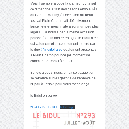
Mais il semblerait que la clameur qui a jailli
ce dimanche à 20h des gazons ensoleillés
du Gué de Maulny, à l’occasion du beau
festival Plein Champ, ait définitivement
lancé l’été et nous invite à sortir un peu plus
légers.. Ça nous a par la même occasion
poussé à enfin mettre en ligne le Bidul d’été
estivalement et gracieusement illustré par
le duo
@mojitofraise
également présentes
à Plein Champ pour ce joli moment de
communion. Merci à elles !
Bel été à vous, nous, on va se baquer, on
se retrouve sur les gazons de l’abbaye de
l’Épau à Teriaki pour vous raconter ça.
le Bidul en paréo
2024-07-Bidul-293-1
Télécharger