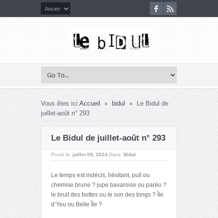
»
»
Vous êtes ici:
Accueil
bidul
Le Bidul de
juillet-août n° 293
Le Bidul de juillet-août n° 293
Posté le:
juillet 09, 2024
Dans:
Bidul
Le temps est indécis, hésitant, pull ou
chemise brune ? jupe bavaroise ou paréo ?
le bruit des bottes ou le son des tongs ? Île
d’Yeu ou Belle Île ?