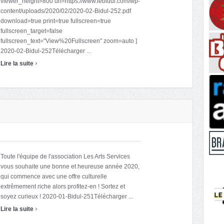
viewer_height=800 url=https://www.lebidul.com/wp-
content/uploads/2020/02/2020-02-Bidul-252.pdf
download=true print=true fullscreen=true
fullscreen_target=false
fullscreen_text="View%20Fullscreen" zoom=auto ]
2020-02-Bidul-252Télécharger ...
›
Lire la suite
Toute l'équipe de l'association Les Arts Services
vous souhaite une bonne et heureuse année 2020,
qui commence avec une offre culturelle
extrêmement riche alors profitez-en ! Sortez et
soyez curieux ! 2020-01-Bidul-251Télécharger ...
›
Lire la suite