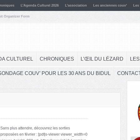
roniques
L’Agenda Culturel 2026
L’association
Les anciennes couv’
Les
it Organizer Form
DA CULTUREL
CHRONIQUES
L’ŒIL DU LÉZARD
LES
SONDAGE COUV’ POUR LES 30 ANS DU BIDUL
CONTAC
Sans plus attendre, découvrez les sorties
proposées en février : [pdfjs-viewer viewer_width=0