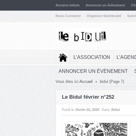
Anciens biduls
Annoncer un évènement
Ch
Nous Contacter
Organizer Dashboard
Subm
L’ASSOCIATION
L’AGEN
ANNONCER UN ÉVÈNEMENT
»
Vous êtes ici:
Accueil
bidul
(Page 7)
Le Bidul février n°252
Posté le:
février 02, 2020
Dans:
Bidul