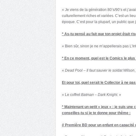
« Je viens de la génération 80’s/90’s et j’avai
culturellement riches et variées. C’est un lie
époque. C’est pour la plupart, un public que je
* As-tu pensé au fait que ton projet était ri
« Bien sûr, sinon je ne m’appellerais pas L’In
* En ce moment, quel est le Comics le plus
«
Dead Pool – Il faut sauver le soldat Wilson
,
Et pour toi, quel serait le Collector à ne pa
« Le coffret
Batman – Dark Knight.
»
* Maintenant un petit « jeux » : je suis une
conseilles-tu si je te donne pour thème :
# Première BD pour un enfant en capacité d