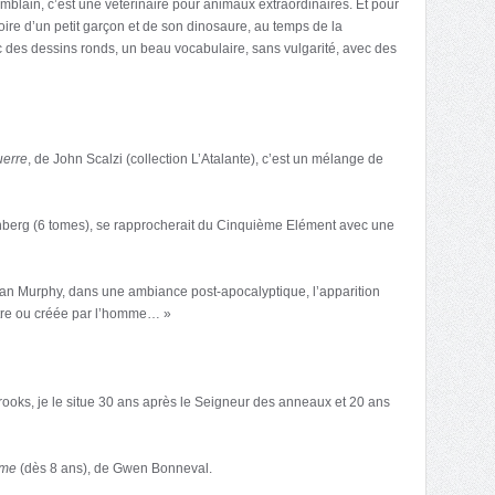
amblain, c’est une vétérinaire pour animaux extraordinaires. Et pour
stoire d’un petit garçon et de son dinosaure, au temps de la
 des dessins ronds, un beau vocabulaire, sans vulgarité, avec des
uerre
, de John Scalzi (collection L’Atalante), c’est un mélange de
unberg (6 tomes), se rapprocherait du Cinquième Elément avec une
ean Murphy, dans une ambiance post-apocalyptique, l’apparition
stre ou créée par l’homme… »
Brooks, je le situe 30 ans après le Seigneur des anneaux et 20 ans
ume
(dès 8 ans), de Gwen Bonneval.