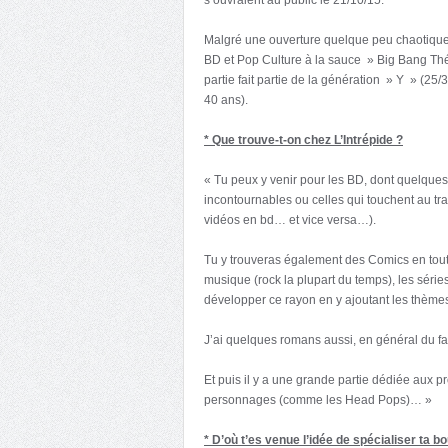
Malgré une ouverture quelque peu chaotique
BD et Pop Culture à la sauce » Big Bang Théor
partie fait partie de la génération » Y » (25
40 ans).
* Que trouve-t-on chez L’Intrépide ?
« Tu peux y venir pour les BD, dont quelque
incontournables ou celles qui touchent au tr
vidéos en bd… et vice versa…).
Tu y trouveras également des Comics en tout g
musique (rock la plupart du temps), les séries
développer ce rayon en y ajoutant les thèmes 
J’ai quelques romans aussi, en général du fa
Et puis il y a une grande partie dédiée aux pr
personnages (comme les Head Pops)… »
* D’où t’es venue l’idée de spécialiser ta 