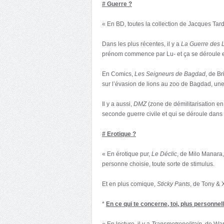
# Guerre ?
« En BD, toutes la collection de Jacques Tard
Dans les plus récentes, il y a
La Guerre des 
prénom commence par Lu- et ça se déroule 
En Comics,
Les Seigneurs de Bagdad
, de B
sur l’évasion de lions au zoo de Bagdad, une
Il y a aussi,
DMZ
(zone de démilitarisation en 
seconde guerre civile et qui se déroule dans
# Erotique ?
« En érotique pur,
Le Déclic
, de Milo Manara,
personne choisie, toute sorte de stimulus.
Et en plus comique,
Sticky Pants
, de Tony & 
*
En ce qui te concerne, toi, plus personnel
« En lecture, il y a
Transmetropolitain
, de War