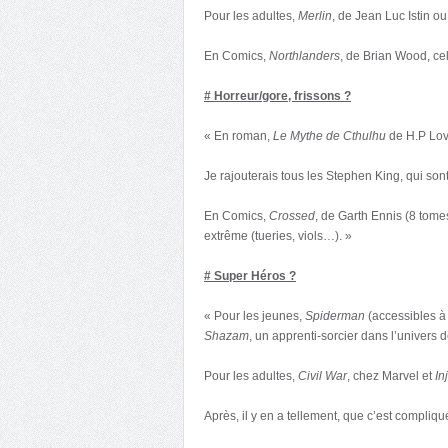
Pour les adultes,
Merlin
, de Jean Luc Istin o
En Comics,
Northlanders
, de Brian Wood, cel
# Horreur/gore, frissons ?
« En roman,
Le Mythe de Cthulhu
de H.P Lov
Je rajouterais tous les Stephen King, qui sont
En Comics,
Crossed
, de Garth Ennis (8 tomes
extrême (tueries, viols…). »
# Super Héros ?
« Pour les jeunes,
Spiderman
(accessibles à
Shazam
, un apprenti-sorcier dans l’univers
Pour les adultes,
Civil War
, chez Marvel et
In
Après, il y en a tellement, que c’est compliqu