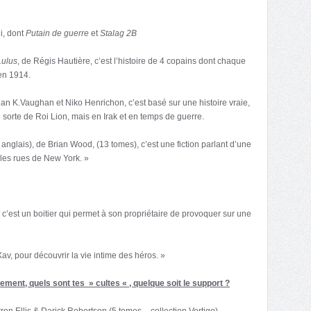
i, dont
Putain de guerre
et
Stalag 2B
Lulus
, de Régis Hautière, c’est l’histoire de 4 copains dont chaque
en 1914.
rian K.Vaughan et Niko Henrichon, c’est basé sur une histoire vraie,
 sorte de Roi Lion, mais en Irak et en temps de guerre.
anglais), de Brian Wood, (13 tomes), c’est une fiction parlant d’une
 les rues de New York. »
 c’est un boitier qui permet à son propriétaire de provoquer sur une
Xav, pour découvrir la vie intime des héros. »
lement, quels sont tes » cultes « , quelque soit le support ?
ren Ellis & Darick Robertson (5 tomes – collection Vertigo),