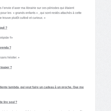
s l’envie d’axer ma librairie sur ces périodes qui étaient
u pour les » grands enfants « , qui sont restés attachés à cette
 trouve plutôt cultivé et curieux. »
squé ?
trépide !!»
 vendu ?
 sans hésiter. »
s louper ?
 cliente lambda, qui veut faire un cadeau à un proche. Que me
e lire seul ?