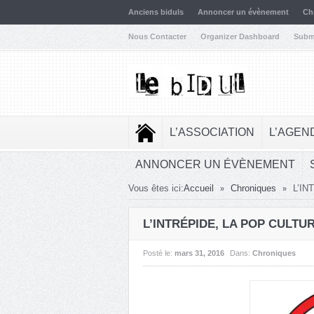
Anciens biduls
Annoncer un évènement
Ch
Nous Contacter
Organizer Dashboard
Subm
L’ASSOCIATION
L’AGEN
ANNONCER UN ÉVÈNEMENT
»
»
Vous êtes ici:
Accueil
Chroniques
L’IN
L’INTRÉPIDE, LA POP CULTUR
Posté le:
mars 31, 2016
Dans:
Chroniques