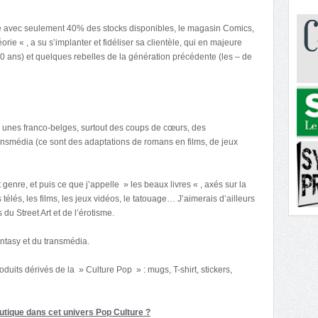
 avec seulement 40% des stocks disponibles, le magasin Comics,
ie « , a su s’implanter et fidéliser sa clientèle, qui en majeure
/30 ans) et quelques rebelles de la génération précédente (les – de
s unes franco-belges, surtout des coups de cœurs, des
ansmédia (ce sont des adaptations de romans en films, de jeux
enre, et puis ce que j’appelle » les beaux livres « , axés sur la
 télés, les films, les jeux vidéos, le tatouage… J’aimerais d’ailleurs
du Street Art et de l’érotisme.
ntasy et du transmédia.
oduits dérivés de la » Culture Pop » : mugs, T-shirt, stickers,
boutique dans cet univers Pop Culture ?