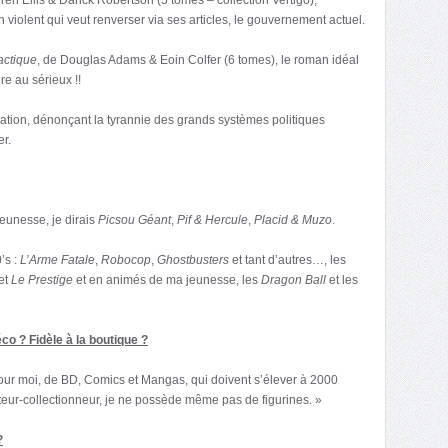
in violent qui veut renverser via ses articles, le gouvernement actuel.
actique
, de Douglas Adams & Eoin Colfer (6 tomes), le roman idéal
re au sérieux !!
ation, dénonçant la tyrannie des grands systèmes politiques
er.
jeunesse, je dirais
Picsou Géant
,
Pif & Hercule
,
Placid & Muzo
.
’s :
L’Arme Fatale
,
Robocop
,
Ghostbusters
et tant d’autres…, les
et
Le Prestige
et en animés de ma jeunesse, les
Dragon Ball
et les
éco ? Fidèle à la boutique ?
pour moi, de BD, Comics et Mangas, qui doivent s’élever à 2000
teur-collectionneur, je ne possède même pas de figurines. »
?