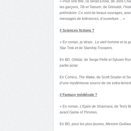
« Pour une fille, ce serait
Enola
, de Joris Ch
les garçons,
Tib et Tatoum
, de Grimaldi, l’hi
préhistoire. Ce sont de beaux ouvrages, avec
messages de tolérances, d’ouverture… »
# Sciences fictions ?
« En roman, je dirais :
Le vieil homme et la g
Star Trek et de Starship Troopers.
En BD,
Orbital
, de Serge Pellé et Sylvain R
partie polar.
En Comics,
The Wake
, de Scott Snyder et S
d’une mystérieuse source de vie extra-terre
# Fantasy médiévale ?
« En roman,
L’Epée de Shannara
, de Terry 
avant Game of Thrones.
En BD, pour les plus jeunes,
Messire Guilla