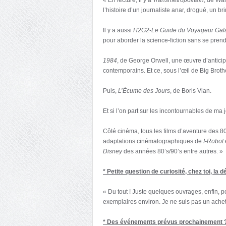
l’histoire d’un journaliste anar, drogué, un br
Il y a aussi
H2G2-Le Guide du Voyageur Gal
pour aborder la science-fiction sans se prend
1984
, de George Orwell, une œuvre d’anticip
contemporains. Et ce, sous l’œil de Big Broth
Puis,
L’Écume des Jours
, de Boris Vian.
Et si l’on part sur les incontournables de ma 
Côté cinéma, tous les films d’aventure des 80
adaptations cinématographiques de
I-Robot
Disney
des années 80’s/90’s entre autres. »
* Petite question de curiosité, chez toi, la d
« Du tout ! Juste quelques ouvrages, enfin, 
exemplaires environ. Je ne suis pas un ache
* Des événements prévus prochainement 