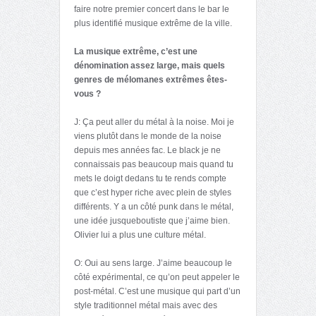
faire notre premier concert dans le bar le
plus identifié musique extrême de la ville.
La musique extrême, c’est une
dénomination assez large, mais quels
genres de mélomanes extrêmes
ê
tes-
vous ?
J: Ça peut aller du métal à la noise. Moi je
viens plutôt dans le monde de la noise
depuis mes années fac. Le black je ne
connaissais pas beaucoup mais quand tu
mets le doigt dedans tu te rends compte
que c’est hyper riche avec plein de styles
différents. Y a un côté punk dans le métal,
une idée jusqueboutiste que j’aime bien.
Olivier lui a plus une culture métal.
O: Oui au sens large. J’aime beaucoup le
côté expérimental, ce qu’on peut appeler le
post-métal. C’est une musique qui part d’un
style traditionnel métal mais avec des