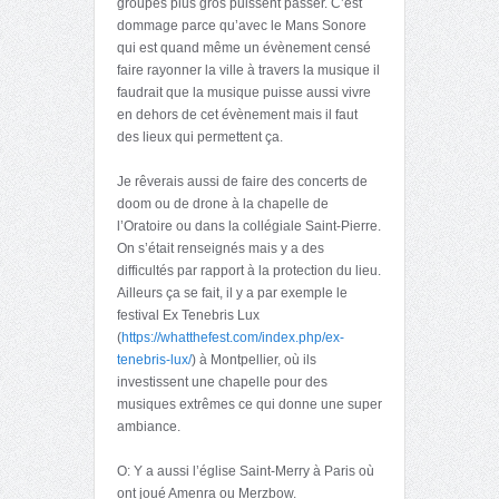
groupes plus gros puissent passer. C’est
dommage parce qu’avec le Mans Sonore
qui est quand même un évènement censé
faire rayonner la ville à travers la musique il
faudrait que la musique puisse aussi vivre
en dehors de cet évènement mais il faut
des lieux qui permettent ça.
Je rêverais aussi de faire des concerts de
doom ou de drone à la chapelle de
l’Oratoire ou dans la collégiale Saint-Pierre.
On s’était renseignés mais y a des
difficultés par rapport à la protection du lieu.
Ailleurs ça se fait, il y a par exemple le
festival Ex Tenebris Lux
(
https://whatthefest.com/index.php/ex-
tenebris-lux/
) à Montpellier, où ils
investissent une chapelle pour des
musiques extrêmes ce qui donne une super
ambiance.
O: Y a aussi l’église Saint-Merry à Paris où
ont joué Amenra ou Merzbow.