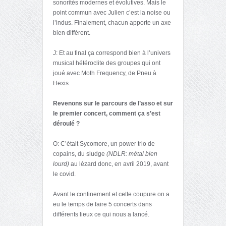
sonorités modernes et évolutives. Mais le
point commun avec Julien c’est la noise ou
l’indus. Finalement, chacun apporte un axe
bien différent.
J: Et au final ça correspond bien à l’univers
musical hétéroclite des groupes qui ont
joué avec Moth Frequency, de Pneu à
Hexis.
Revenons sur le parcours de l’asso et sur
le premier concert, comment ça s’est
déroulé ?
O: C’était Sycomore, un power trio de
copains, du sludge
(NDLR: métal bien
lourd)
au lézard donc, en avril 2019, avant
le covid.
Avant le confinement et cette coupure on a
eu le temps de faire 5 concerts dans
différents lieux ce qui nous a lancé.