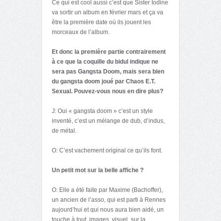
Ce qui est cool aussi c’est que Sister Iodine
va sortir un album en février mars et ça va
être la première date où ils jouent les
morceaux de l’album.
Et donc la première partie contrairement
à ce que la coquille du bidul indique ne
sera pas Gangsta Doom, mais sera bien
du gangsta doom joué par Chaos E.T.
Sexual. Pouvez-vous nous en dire plus?
J: Oui « gangsta doom » c’est un style
inventé, c’est un mélange de dub, d’indus,
de métal.
O: C’est vachement original ce qu’ils font.
Un petit mot sur la belle affiche ?
O: Elle a été faite par Maxime (Bachoffer),
un ancien de l’asso, qui est parti à Rennes
aujourd’hui et qui nous aura bien aidé, un
touche à tout, images, visuel, sur la