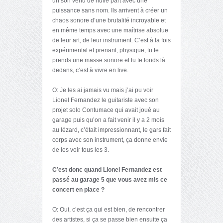
un son venu de nulle part avec une
puissance sans nom. Ils arrivent à créer un
chaos sonore d’une brutalité incroyable et
en même temps avec une maîtrise absolue
de leur art, de leur instrument. C’est à la fois
expérimental et prenant, physique, tu te
prends une masse sonore et tu te fonds là
dedans, c’est à vivre en live.
O: Je les ai jamais vu mais j’ai pu voir
Lionel Fernandez le guitariste avec son
projet solo Contumace qui avait joué au
garage puis qu’on a fait venir il y a 2 mois
au lézard, c’était impressionnant, le gars fait
corps avec son instrument, ça donne envie
de les voir tous les 3.
C’est donc quand Lionel Fernandez est
passé au garage 5 que vous avez mis ce
concert en place ?
O: Oui, c’est ça qui est bien, de rencontrer
des artistes, si ça se passe bien ensuite ça