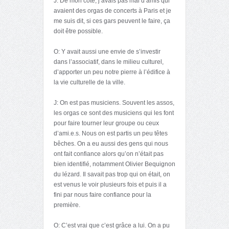
J: De mon côté, j’avais pas mal d’amis qui
avaient des orgas de concerts à Paris et je
me suis dit, si ces gars peuvent le faire, ça
doit être possible.
O: Y avait aussi une envie de s’investir
dans l’associatif, dans le milieu culturel,
d’apporter un peu notre pierre à l’édifice à
la vie culturelle de la ville.
J: On est pas musiciens. Souvent les assos,
les orgas ce sont des musiciens qui les font
pour faire tourner leur groupe ou ceux
d’ami.e.s. Nous on est partis un peu têtes
bêches. On a eu aussi des gens qui nous
ont fait confiance alors qu’on n’était pas
bien identifié, notamment Olivier Bequignon
du lézard. Il savait pas trop qui on était, on
est venus le voir plusieurs fois et puis il a
fini par nous faire confiance pour la
première.
O: C’est vrai que c’est grâce a lui. On a pu