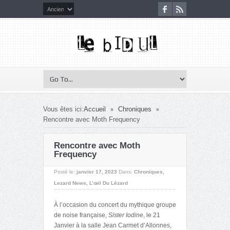
»
»
Vous êtes ici:
Accueil
Chroniques
Rencontre avec Moth Frequency
Rencontre avec Moth
Frequency
Posté le:
janvier 17, 2023
Dans:
Chroniques
,
Lezard News
,
L’œil Du Lézard
À l’occasion du concert du mythique groupe
de noise française,
Sister Iodine
, le 21
Janvier à la salle Jean Carmet d’Allonnes,