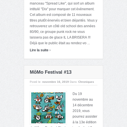
manceau "Spread Like", qui sort un album
intitulé ''Dix" pour marquer cet évènement.
Cet album est composé de 11 nouveaux
titres plutôt énervés et bien déjantés. Vous y
retrouverez un côté old school des années
80/90, ce groupe punk rock ne vous
laissera pas de glace IL LA BRISERA !!!
Déjà que le public était au rendez-vo ...
›
Lire la suite
MôMo Festival #13
Posté le:
novembre 16, 2019
Dans:
Chroniques
Du 19
novembre au
14 décembre
2019, vous
pourrez assister
à la 13e édition