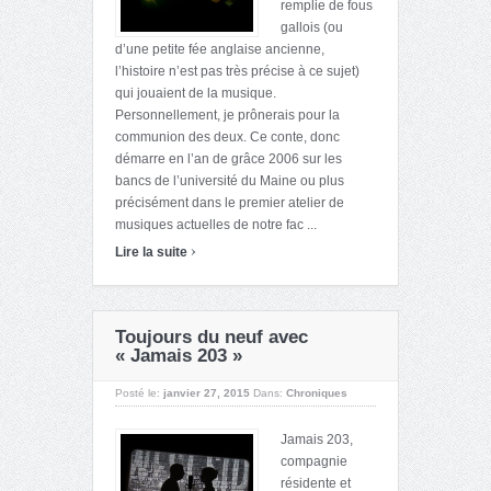
remplie de fous
gallois (ou
d’une petite fée anglaise ancienne,
l’histoire n’est pas très précise à ce sujet)
qui jouaient de la musique.
Personnellement, je prônerais pour la
communion des deux. Ce conte, donc
démarre en l’an de grâce 2006 sur les
bancs de l’université du Maine ou plus
précisément dans le premier atelier de
musiques actuelles de notre fac ...
›
Lire la suite
Toujours du neuf avec
« Jamais 203 »
Posté le:
janvier 27, 2015
Dans:
Chroniques
Jamais 203,
compagnie
résidente et