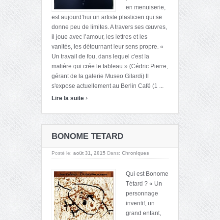
en menuiserie,
est aujourd’hui un artiste plasticien qui se
donne peu de limites. A travers ses œuvres,
il joue avec l’amour, les lettres et les
vanités, les détournant leur sens propre. «
Un travail de fou, dans lequel c'est la
matière qui crée le tableau.» (Cédric Pierre,
gérant de la galerie Museo Gilardi) Il
s'expose actuellement au Berlin Café (1 ...
›
Lire la suite
BONOME TETARD
Posté le:
août 31, 2015
Dans:
Chroniques
Qui est Bonome
Tétard ? « Un
personnage
inventif, un
grand enfant,