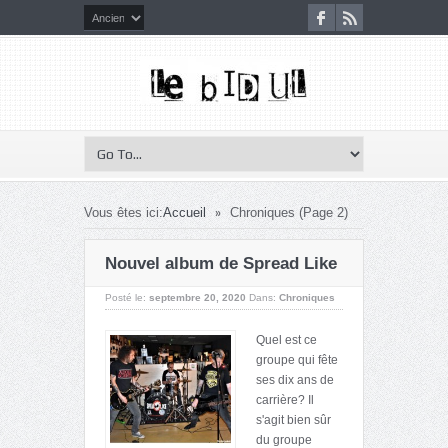
»
Vous êtes ici:
Accueil
Chroniques
(Page 2)
Nouvel album de Spread Like
Posté le:
septembre 20, 2020
Dans:
Chroniques
Quel est ce
groupe qui fête
ses dix ans de
carrière? Il
s'agit bien sûr
du groupe