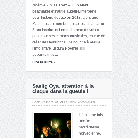
Noémie « Miss Kreiz ». L’un étant
beatmaker et l’autre auteure/interprète.
Leur histoire débute en 2013, alors que
Maël, ancien membre du collectif manceau
Slam Inspire, est en recherche de voix à
poser sur ses compos musicales, en vue de
créer des featurings. De bouche à oreille,
l’info arrive jusqu’à Noémie, qui,
auparavant s ...
›
Lire la suite
Saelig Oya, attention à la
claque dans la gueule !
Posté le:
mars 05, 2015
Dans:
Chroniques
Il était une fois,
une île
mystérieuse
norvégienne,