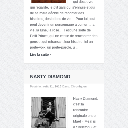
qui découvre,
qui regarde, le ptit gars qui s’ennuie et qui
de sa mare décide de raconter des
histoires, des bribes de vie… Pour lui, tout
peut devenir un personnage à conter… la
vie, la lune, la rose… Il est une sorte de
Petit Prince, qui ne cesse de rencontrer des
gens et qui retranscrit leur histoire, tel un
porte-voix, un porte-parole, u ...
›
Lire la suite
NASTY DIAMOND
Posté le:
août 31, 2015
Dans:
Chroniques
Nasty Diamond,
c’est la
rencontre
originale entre
Maël « Meal is
a Skeleton » et