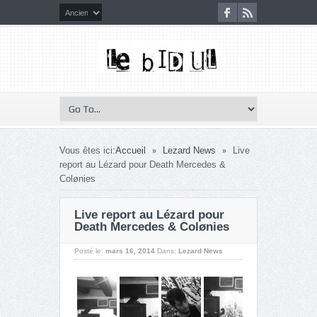
»
»
Vous êtes ici:
Accueil
Lezard News
Live
report au Lézard pour Death Mercedes &
Colønies
Live report au Lézard pour
Death Mercedes & Colønies
Posté le:
mars 16, 2014
Dans:
Lezard News