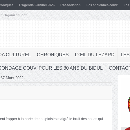
roniques
L’Agenda Culturel 2026
L’association
Les anciennes couv’
Les
it Organizer Form
DA CULTUREL
CHRONIQUES
L’ŒIL DU LÉZARD
LES
SONDAGE COUV’ POUR LES 30 ANS DU BIDUL
CONTAC
°267 Mars 2022
ent frapper à la porte de nos plaisirs malgré le bruit des bottes qui