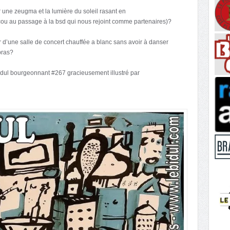
 une zeugma et la lumière du soleil rasant en
ou au passage à la bsd qui nous rejoint comme partenaires)?
 d’une salle de concert chauffée a blanc sans avoir à danser
bras?
idul bourgeonnant #267 gracieusement illustré par