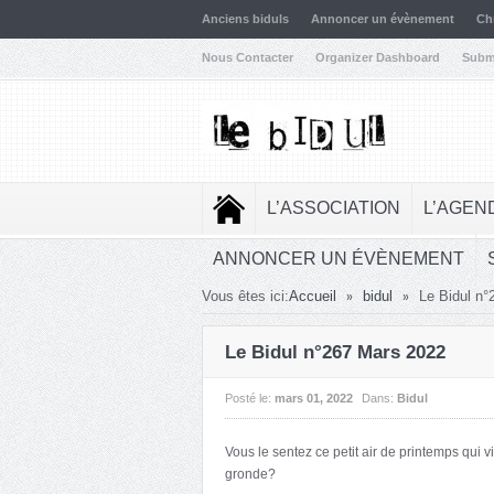
Anciens biduls
Annoncer un évènement
Ch
Nous Contacter
Organizer Dashboard
Subm
L’ASSOCIATION
L’AGEN
ANNONCER UN ÉVÈNEMENT
»
»
Vous êtes ici:
Accueil
bidul
Le Bidul n
Le Bidul n°267 Mars 2022
Posté le:
mars 01, 2022
Dans:
Bidul
Vous le sentez ce petit air de printemps qui vi
gronde?