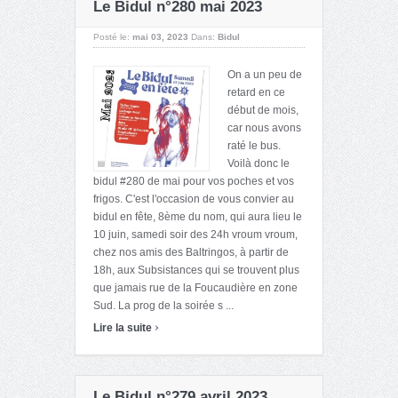
Le Bidul n°280 mai 2023
Posté le:
mai 03, 2023
Dans:
Bidul
On a un peu de
retard en ce
début de mois,
car nous avons
raté le bus.
Voilà donc le
bidul #280 de mai pour vos poches et vos
frigos. C'est l'occasion de vous convier au
bidul en fête, 8ème du nom, qui aura lieu le
10 juin, samedi soir des 24h vroum vroum,
chez nos amis des Baltringos, à partir de
18h, aux Subsistances qui se trouvent plus
que jamais rue de la Foucaudière en zone
Sud. La prog de la soirée s ...
›
Lire la suite
Le Bidul n°279 avril 2023