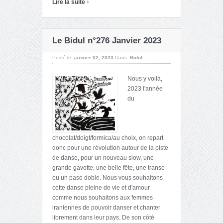
›
Lire la suite
Le Bidul n°276 Janvier 2023
Posté le:
janvier 02, 2023
Dans:
Bidul
Nous y voilà,
2023 l'année
du
chocolat/doigt/formica/au choix, on repart
donc pour une révolution autour de la piste
de danse, pour un nouveau slow, une
grande gavotte, une belle fête, une transe
ou un paso doble. Nous vous souhaitons
cette danse pleine de vie et d'amour
comme nous souhaitons aux femmes
iraniennes de pouvoir danser et chanter
librement dans leur pays. De son côté