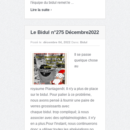
l'équipe du bidul remet le ...
›
Lire la suite
Le Bidul n°275 Décembre2022
Posté le:
décembre 04, 2022
Dans:
Bidul
Il se passe
quelque chose
au
royaume Plantagenêt. Il n'y a plus de place
sur le bidul. Pour palier à ce problème,
nous avons pensé à fournir une paire de
verres grossissants avec
chaque bidul. trop compliqué; à nous
associer avec des ophtalmologistes. il n'y
en a plus.Pour l'instant, nous continuerons
donc a utiliser toutes les abréviations po ...