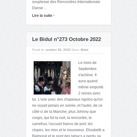
souplesse des Rencontres Internationale
Danse ...
›
Lire la suite
Le Bidul n°273 Octobre 2022
Posté le:
octobre 06, 2022
Dans:
Bidul
Le mois de
Septembre
s'achève. Il
aura quand
même emporté
2 reines avec
lui. L'une avec des chapeaux rigolos qu'on
ne voyait jamais en soirée, et l'autre, de ce
côté-ci de la Manche, plus Johnny que
corgis, qui fut la nuit, la rencontre, le
carrefour, l'accueil franco de port, les
clopes, les rires et le mousseux. Elizabeth a
Balmoral et le pont des tabacs a perdu sa