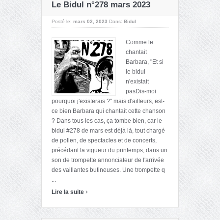
Le Bidul n°278 mars 2023
Posté le:
mars 02, 2023
Dans:
Bidul
Comme le
chantait
Barbara, "Et si
le bidul
n'existait
pasDis-moi
pourquoi j'existerais ?" mais d'ailleurs, est-
ce bien Barbara qui chantait cette chanson
? Dans tous les cas, ça tombe bien, car le
bidul #278 de mars est déjà là, tout chargé
de pollen, de spectacles et de concerts,
précédant la vigueur du printemps, dans un
son de trompette annonciateur de l'arrivée
des vaillantes butineuses. Une trompette q
...
›
Lire la suite