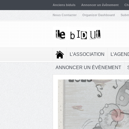
Anciens biduls
Annoncer un évènement
Ch
Nous Contacter
Organizer Dashboard
Subm
L’ASSOCIATION
L’AGEN
ANNONCER UN ÉVÈNEMENT