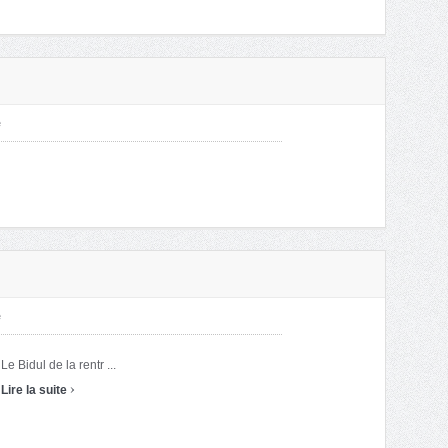
é
é
Le Bidul de la rentr ...
›
Lire la suite