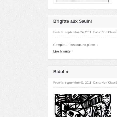
Brigitte aux Saulni
Posté le:
septembre 24, 2011
Dans:
Non Class
Complet... Plus aucune place ...
›
Lire la suite
Bidul n
Posté le:
septembre 01, 2011
Dans:
Non Class