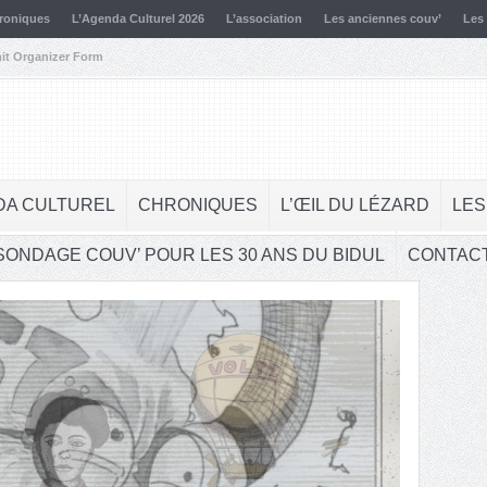
roniques
L’Agenda Culturel 2026
L’association
Les anciennes couv’
Les
it Organizer Form
DA CULTUREL
CHRONIQUES
L’ŒIL DU LÉZARD
LES
SONDAGE COUV’ POUR LES 30 ANS DU BIDUL
CONTAC