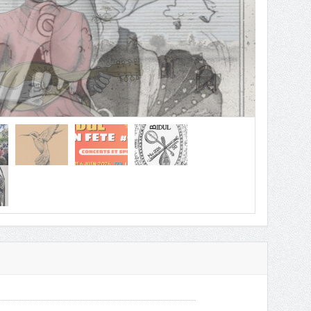
306
ourné sans nousIl pleuvra toujours sur Aubigné Racan,Ça va
 bien lui faireUn Bidul publié, le numéro ...