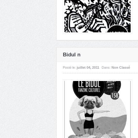
Bidul n
Posté le:
juillet 04, 2011
Dans:
Non Classé