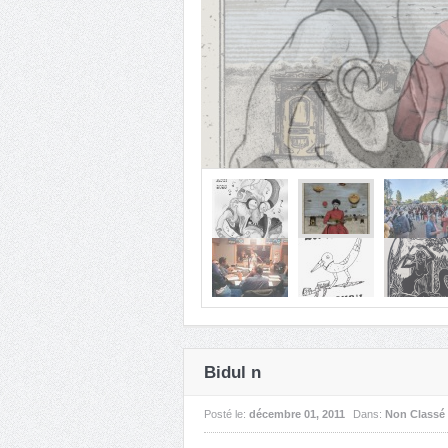
Le Bidul d’Octobre 2025 #
"Ça va pas changer le mondeIl a trop t
rien changer du toutQu'est-ce que ça peut
Bidul n
Posté le:
décembre 01, 2011
Dans:
Non Classé