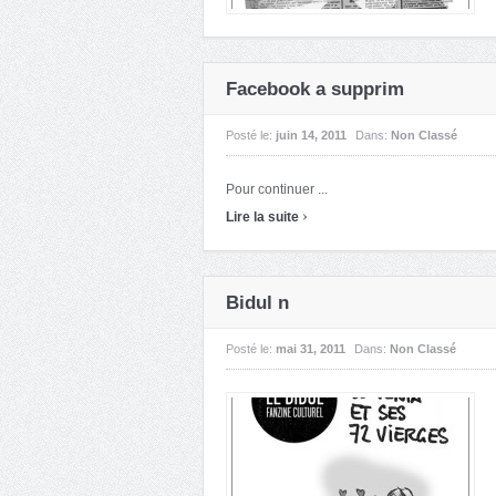
Facebook a supprim
Posté le:
juin 14, 2011
Dans:
Non Classé
Pour continuer ...
›
Lire la suite
Bidul n
Posté le:
mai 31, 2011
Dans:
Non Classé