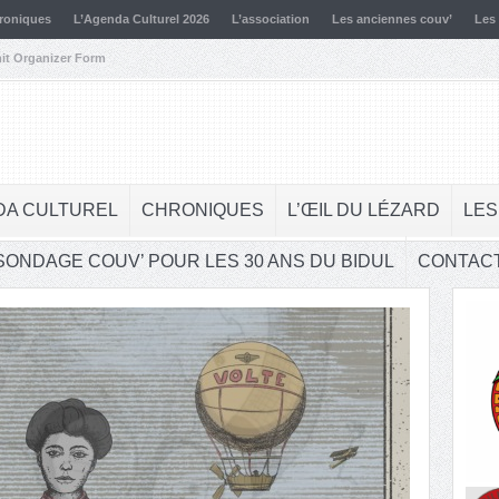
roniques
L’Agenda Culturel 2026
L’association
Les anciennes couv’
Les
it Organizer Form
DA CULTUREL
CHRONIQUES
L’ŒIL DU LÉZARD
LES
SONDAGE COUV’ POUR LES 30 ANS DU BIDUL
CONTAC