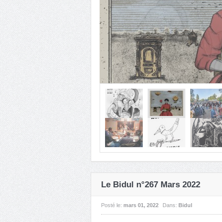
Le Bidul d’Octobre 2025 #
"Ça va pas changer le mondeIl a trop t
rien changer du toutQu'est-ce que ça peut
Le Bidul n°267 Mars 2022
Posté le:
mars 01, 2022
Dans:
Bidul