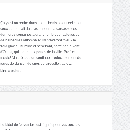
Ça y est on rentre dans le dur, bénis soient celles et
ceux qui ont fait du gras et nourri la carcasse ces
dernières semaines à grand renfort de raclettes et
de barbecues automnaux, ils braveront mieux le
froid glacial, humide et pénétrant, porté par le vent
d'Ouest, qui toque aux portes de la ville. Bref, ça
meule! Malgré tout, on continue irréductiblement de
jouer, de danser, de crier, de virevolter, au c ...
›
Lire la suite
Le bidul de Novembre est là, prêt pour vos poches