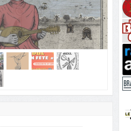
306
ourné sans nousIl pleuvra toujours sur Aubigné Racan,Ça va
 bien lui faireUn Bidul publié, le numéro ...